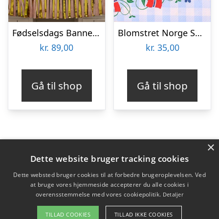
Fødselsdags Banner Pastel Lyserød
Blomstret Norge Servietter
kr.
89,00
kr.
35,00
Gå til shop
Gå til shop
×
Varekategorier
Dette website bruger tracking cookies
Produkter
Dette websted bruger cookies til at forbedre brugeroplevelsen. Ved
at bruge vores hjemmeside accepterer du alle cookies i
overensstemmelse med vores cookiepolitik.
Detaljer
Copyright 2026 - Pilanto Aps
TILLAD COOKIES
TILLAD IKKE COOKIES