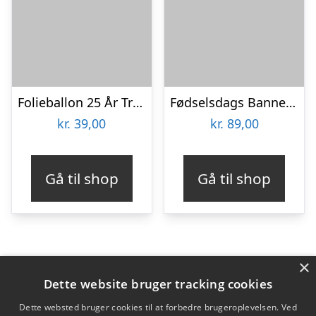
Folieballon 25 År True Blue
Fødselsdags Banner Pastel Lyserød
kr.
39,00
kr.
89,00
Gå til shop
Gå til shop
×
Varekategorier
Dette website bruger tracking cookies
Produkter
Dette websted bruger cookies til at forbedre brugeroplevelsen. Ved