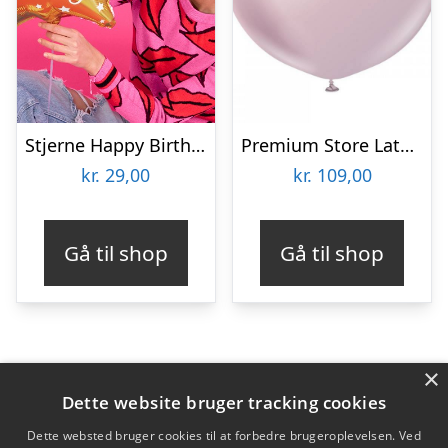
Stjerne Happy Birthday Folieballon Guld
Premium Store Latexballoner Chrome Pink Gold
kr.
29,00
kr.
109,00
Gå til shop
Gå til shop
×
Varekategorier
Dette website bruger tracking cookies
Produkter
Dette websted bruger cookies til at forbedre brugeroplevelsen. Ved