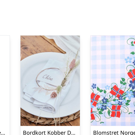
Premium Mini Latexballoner Mintgrøn
Bordkort Kobber Dekorationsring