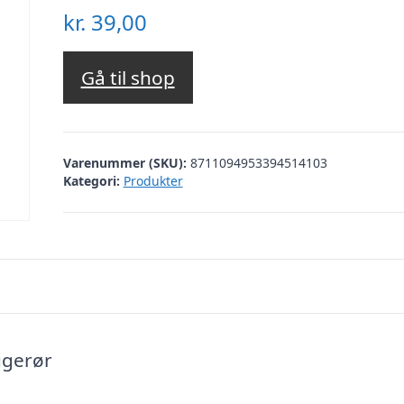
kr.
39,00
Gå til shop
Varenummer (SKU):
8711094953394514103
Kategori:
Produkter
ugerør