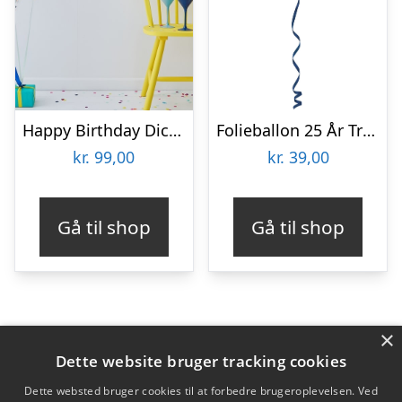
Happy Birthday Dickhead Festpakke
Folieballon 25 År True Blue
kr.
99,00
kr.
39,00
Gå til shop
Gå til shop
×
Varekategorier
Dette website bruger tracking cookies
Produkter
Dette websted bruger cookies til at forbedre brugeroplevelsen. Ved