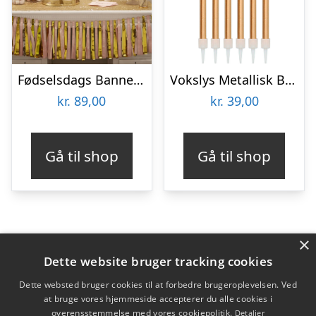
Fødselsdags Banner Pastel Lyserød
Vokslys Metallisk Bronze
kr.
89,00
kr.
39,00
Gå til shop
Gå til shop
×
Varekategorier
Dette website bruger tracking cookies
Produkter
Dette websted bruger cookies til at forbedre brugeroplevelsen. Ved
at bruge vores hjemmeside accepterer du alle cookies i
overensstemmelse med vores cookiepolitik.
Detaljer