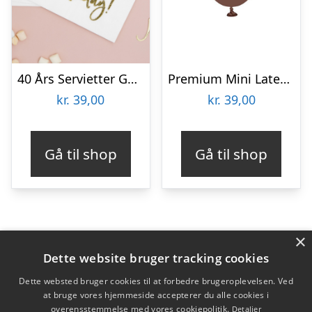
40 Års Servietter Guld/Hvid
Premium Mini Latexballoner Chocolate Brown
kr.
39,00
kr.
39,00
Gå til shop
Gå til shop
×
Varekategorier
Dette website bruger tracking cookies
Produkter
Dette websted bruger cookies til at forbedre brugeroplevelsen. Ved
at bruge vores hjemmeside accepterer du alle cookies i
overensstemmelse med vores cookiepolitik.
Detaljer