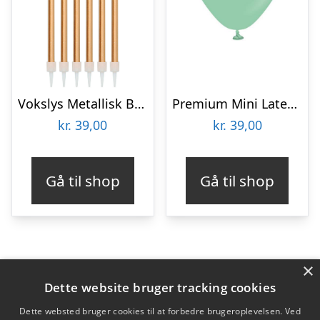
Vokslys Metallisk Bronze
Premium Mini Latexballoner Mintgrøn
kr.
39,00
kr.
39,00
Gå til shop
Gå til shop
×
Varekategorier
Dette website bruger tracking cookies
Produkter
Dette websted bruger cookies til at forbedre brugeroplevelsen. Ved