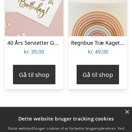
40 Års Servietter Guld/Hvid
Regnbue Træ Kagetopper
kr.
39,00
kr.
49,00
Gå til shop
Gå til shop
×
Varekategorier
Dette website bruger tracking cookies
Produkter
Dette websted bruger cookies til at forbedre brugeroplevelsen. Ved