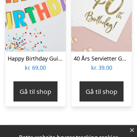
Happy Birthday Guirlande Multifarvet/Guld
40 Års Servietter Guld/Hvid
kr.
69,00
kr.
39,00
Gå til shop
Gå til shop
×
Varekategorier