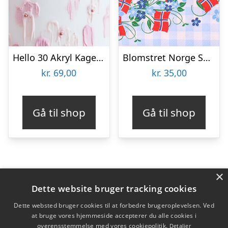
Hello 30 Akryl Kagetopper Rosaguld
Blomstret Norge Servietter
kr.
69,00
kr.
35,00
Gå til shop
Gå til shop
×
Varekategorier
Dette website bruger tracking cookies
Produkter
Dette websted bruger cookies til at forbedre brugeroplevelsen. Ved
at bruge vores hjemmeside accepterer du alle cookies i
overensstemmelse med vores cookiepolitik.
Detaljer