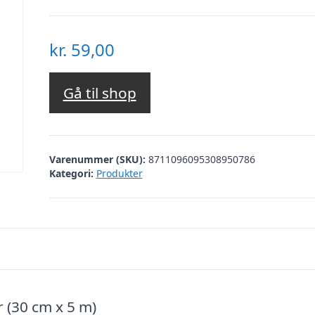
kr.
59,00
Gå til shop
Varenummer (SKU):
8711096095308950786
Kategori:
Produkter
 (30 cm x 5 m)