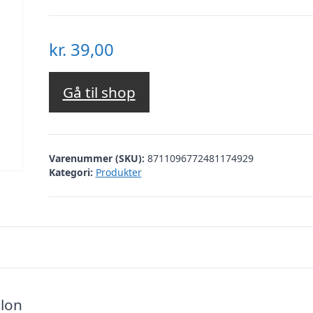
kr.
39,00
Gå til shop
Varenummer (SKU):
8711096772481174929
Kategori:
Produkter
llon