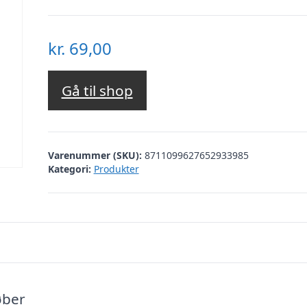
kr.
69,00
Gå til shop
Varenummer (SKU):
8711099627652933985
Kategori:
Produkter
øber