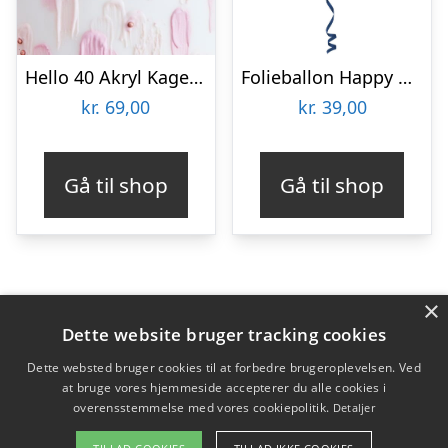
Hello 40 Akryl Kagetopper Rosaguld
Folieballon Happy Birthday True Blue
kr.
69,00
kr.
39,00
Gå til shop
Gå til shop
×
Varekategorier
Dette website bruger tracking cookies
Produkter
Dette websted bruger cookies til at forbedre brugeroplevelsen. Ved
at bruge vores hjemmeside accepterer du alle cookies i
overensstemmelse med vores cookiepolitik.
Detaljer
Copyright 2026 - Pilanto Aps