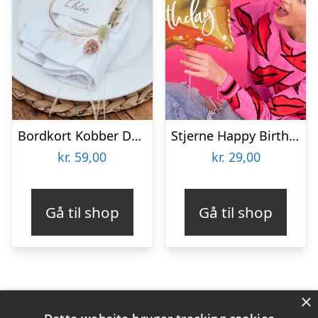
Bordkort Kobber Dekorationsring
Stjerne Happy Birthday Folieballon Guld
kr.
59,00
kr.
29,00
Gå til shop
Gå til shop
×
Varekategorier