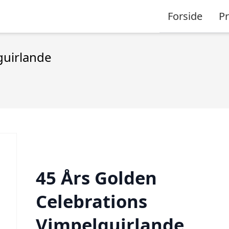
Forside
P
guirlande
45 Års Golden
Celebrations
Vimpelguirlande